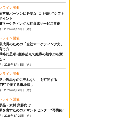
ンライン開催
ま営業パーソンに必要な“コト売り”シフト
ポイント
2Bマーケティング人材育成サービス事例
期：2026年8月13日（木）
ンライン開催
業成長のための「全社マーケティング力」
育て方
戦略的思考×顧客起点で組織の競争力を変
る～
期：2026年8月18日（火）
ンライン開催
良い製品なのに売れない」を打開する
STP”で勝てる市場探し
期：2026年8月20日（木）
ンライン開催
学品・素材 業界向け
果を出すためのデマンドセンター“再構築”
期：2026年8月25日（火）