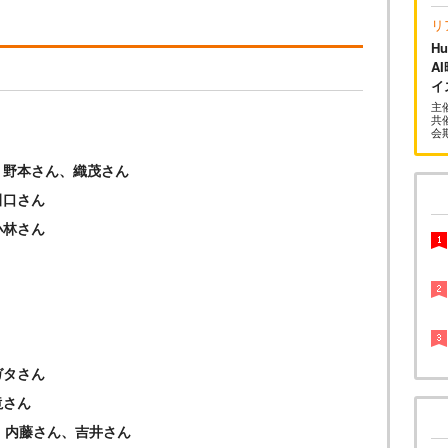
リ
H
A
イ
主
共催
会
、野本さん、織茂さん
田口さん
小林さん
ガタさん
滝さん
市さん、内藤さん、吉井さん