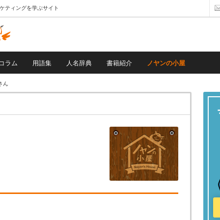
ーケティングを学ぶサイト
コラム
用語集
人名辞典
書籍紹介
ノヤンの小屋
さん