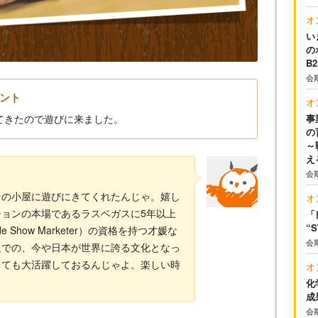
オ
い
の
B
会
ント
オ
てきたので遊びに来ました。
事
の
～
え
会
ンの小屋に遊びにきてくれたんじゃ。嬉し
オ
ョンの本場であるラスベガスに5年以上
「
“
ade Show Marketer）の資格を持つ才媛な
会
級での、今や日本が世界に誇る文化となっ
しても大活躍しておるんじゃよ。楽しい時
オ
化
成
会