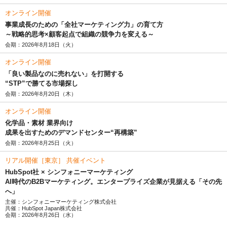
オンライン開催
事業成長のための「全社マーケティング力」の育て方
～戦略的思考×顧客起点で組織の競争力を変える～
会期：2026年8月18日（火）
オンライン開催
「良い製品なのに売れない」を打開する
“STP”で勝てる市場探し
会期：2026年8月20日（木）
オンライン開催
化学品・素材 業界向け
成果を出すためのデマンドセンター“再構築”
会期：2026年8月25日（火）
リアル開催［東京］ 共催イベント
HubSpot社 × シンフォニーマーケティング
AI時代のB2Bマーケティング。エンタープライズ企業が見据える「その先
へ」
主催：シンフォニーマーケティング株式会社
共催：HubSpot Japan株式会社
会期：2026年8月26日（水）