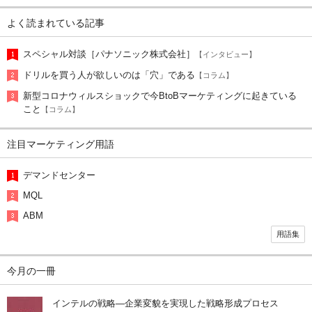
よく読まれている記事
スペシャル対談［パナソニック株式会社］
【インタビュー】
ドリルを買う人が欲しいのは「穴」である
【コラム】
新型コロナウィルスショックで今BtoBマーケティングに起きている
こと
【コラム】
注目マーケティング用語
デマンドセンター
MQL
ABM
用語集
今月の一冊
インテルの戦略―企業変貌を実現した戦略形成プロセス