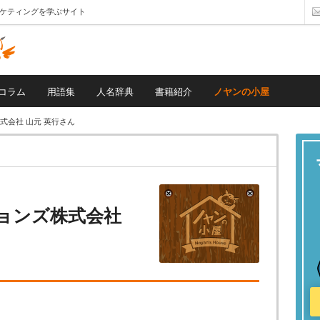
ーケティングを学ぶサイト
コラム
用語集
人名辞典
書籍紹介
ノヤンの小屋
式会社 山元 英行さん
ションズ株式会社