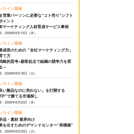
ンライン開催
ま営業パーソンに必要な“コト売り”シフト
ポイント
2Bマーケティング人材育成サービス事例
期：2026年8月13日（木）
ンライン開催
業成長のための「全社マーケティング力」
育て方
戦略的思考×顧客起点で組織の競争力を変
る～
期：2026年8月18日（火）
ンライン開催
良い製品なのに売れない」を打開する
STP”で勝てる市場探し
期：2026年8月20日（木）
ンライン開催
学品・素材 業界向け
果を出すためのデマンドセンター“再構築”
期：2026年8月25日（火）