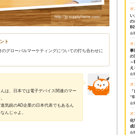
オ
い
http://jp.supplyframe.com/
の
B
会
ント
オ
けのグローバルマーケティングについての打ち合わせに
事
の
～
え
会
オ
さんは、日本では電子デバイス関連のマー
「
“
な。
会
進気鋭のAD企業の日本代表でもあるん
ーなんじゃよ。
オ
化
成
会