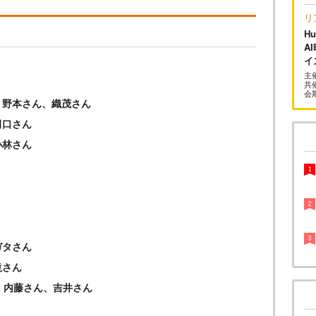
リ
H
A
イ
主
共催
会
、野本さん、織茂さん
田口さん
小林さん
ガタさん
滝さん
市さん、内藤さん、吉井さん