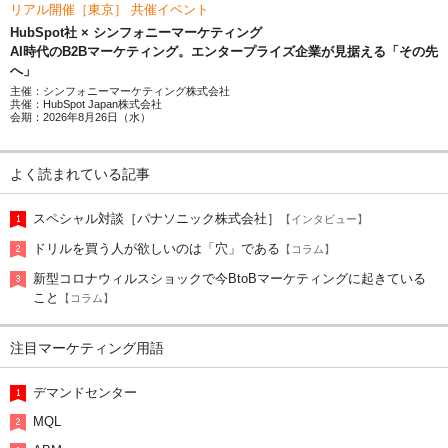
リアル開催［東京］ 共催イベント
HubSpot社 × シンフォニーマーケティング
AI時代のB2Bマーケティング。エンタープライズ企業が見据える「その先
へ」
主催：シンフォニーマーケティング株式会社
共催：HubSpot Japan株式会社
会期：2026年8月26日（水）
よく読まれている記事
スペシャル対談［パナソニック株式会社］
【インタビュー】
ドリルを買う人が欲しいのは「穴」である
【コラム】
新型コロナウィルスショックで今BtoBマーケティングに起きている
こと
【コラム】
注目マーケティング用語
デマンドセンター
MQL