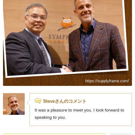
https://supplyframe.com/
Steveさんのコメント
It was a pleasure to meet you. I look forward to
speaking to you.