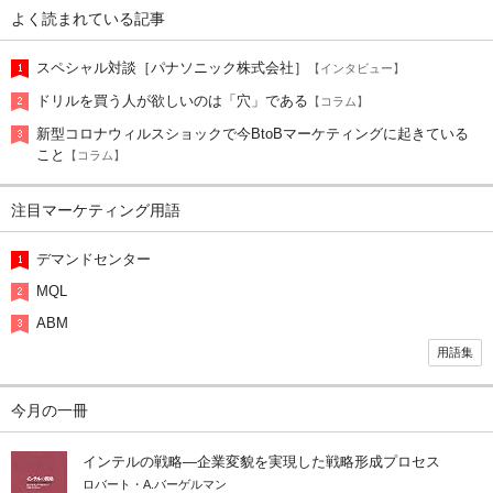
よく読まれている記事
スペシャル対談［パナソニック株式会社］
【インタビュー】
ドリルを買う人が欲しいのは「穴」である
【コラム】
新型コロナウィルスショックで今BtoBマーケティングに起きている
こと
【コラム】
注目マーケティング用語
デマンドセンター
MQL
ABM
用語集
今月の一冊
インテルの戦略―企業変貌を実現した戦略形成プロセス
ロバート・A.バーゲルマン