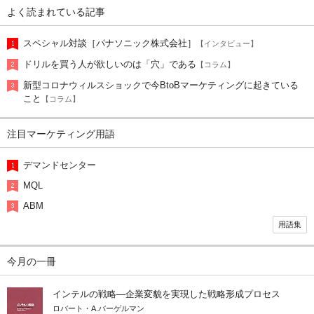
よく読まれている記事
スペシャル対談［パナソニック株式会社］
【インタビュー】
ドリルを買う人が欲しいのは「穴」である
【コラム】
新型コロナウィルスショックで今BtoBマーケティングに起きている
こと
【コラム】
注目マーケティング用語
デマンドセンター
MQL
ABM
用語集
今月の一冊
インテルの戦略―企業変貌を実現した戦略形成プロセス
ロバート・A.バーゲルマン