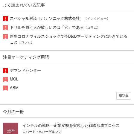
よく読まれている記事
スペシャル対談［パナソニック株式会社］
【インタビュー】
ドリルを買う人が欲しいのは「穴」である
【コラム】
新型コロナウィルスショックで今BtoBマーケティングに起きている
こと
【コラム】
注目マーケティング用語
デマンドセンター
MQL
ABM
用語集
今月の一冊
インテルの戦略―企業変貌を実現した戦略形成プロセス
ロバート・A.バーゲルマン