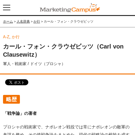
ホーム
>
人名辞典
>
か行
> カール・フォン・クラウゼビッツ
A-Z
,
か行
カール・フォン・クラウゼビッツ（Carl von
Clausewitz）
軍人・戦術家 / ドイツ（プロシャ）
略歴
「戦争論」の著者
プロシャの戦術家で、ナポレオン戦役では常にナポレオンの敵軍の
参謀を務め、その後戦争論をまとめた。現代の戦略論の根幹を成す