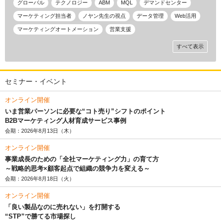
グローバル
テクノロジー
ABM
MQL
デマンドセンター
マーケティング担当者
ノヤン先生の視点
データ管理
Web活用
マーケティングオートメーション
営業支援
すべて表示
セミナー・イベント
オンライン開催
いま営業パーソンに必要な“コト売り”シフトのポイント
B2Bマーケティング人材育成サービス事例
会期：2026年8月13日（木）
オンライン開催
事業成長のための「全社マーケティング力」の育て方
～戦略的思考×顧客起点で組織の競争力を変える～
会期：2026年8月18日（火）
オンライン開催
「良い製品なのに売れない」を打開する
“STP”で勝てる市場探し