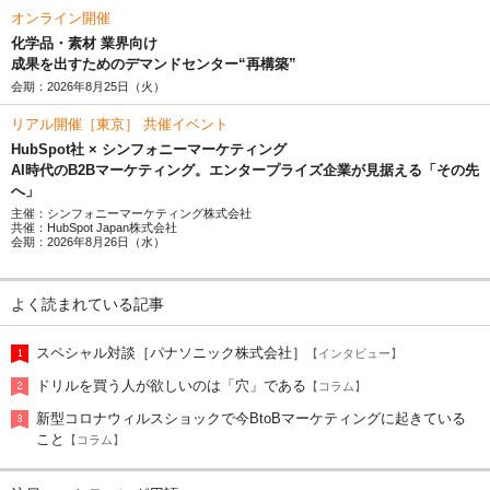
オンライン開催
化学品・素材 業界向け
成果を出すためのデマンドセンター“再構築”
会期：2026年8月25日（火）
リアル開催［東京］ 共催イベント
HubSpot社 × シンフォニーマーケティング
AI時代のB2Bマーケティング。エンタープライズ企業が見据える「その先
へ」
主催：シンフォニーマーケティング株式会社
共催：HubSpot Japan株式会社
会期：2026年8月26日（水）
よく読まれている記事
スペシャル対談［パナソニック株式会社］
【インタビュー】
ドリルを買う人が欲しいのは「穴」である
【コラム】
新型コロナウィルスショックで今BtoBマーケティングに起きている
こと
【コラム】