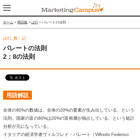
ホーム
>
用語集
>
は行
> パレートの法則
は行
,
数・記
パレートの法則
2：8の法則
用語解説
全体の80%の数値は、全体の20%の要素が生み出している、という
法則。国家の富の80%は20%の富裕層が独占している、という統計
分析が元になっている。
イタリアの経済学者ヴィルフレド・パレート（Vilfredo Federico