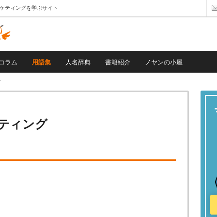
ーケティングを学ぶサイト
コラム
用語集
人名辞典
書籍紹介
ノヤンの小屋
グ
ティング