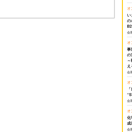
オ
い
の
B
会
オ
事
の
～
え
会
オ
「
“
会
オ
化
成
会