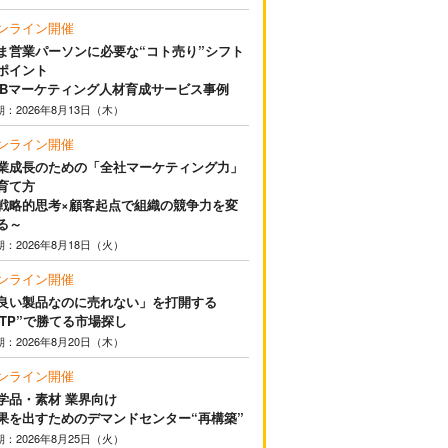
ンライン開催
ま営業パーソンに必要な“コト売り”シフト
ポイント
2Bマーケティング人材育成サービス事例
期：2026年8月13日（木）
ンライン開催
業成長のための「全社マーケティング力」
育て方
戦略的思考×顧客起点で組織の競争力を変
る～
期：2026年8月18日（火）
ンライン開催
良い製品なのに売れない」を打開する
STP”で勝てる市場探し
期：2026年8月20日（木）
ンライン開催
学品・素材 業界向け
果を出すためのデマンドセンター“再構築”
期：2026年8月25日（火）