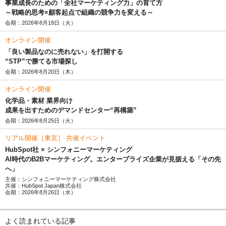
事業成長のための「全社マーケティング力」の育て方
～戦略的思考×顧客起点で組織の競争力を変える～
会期：2026年8月18日（火）
オンライン開催
「良い製品なのに売れない」を打開する
“STP”で勝てる市場探し
会期：2026年8月20日（木）
オンライン開催
化学品・素材 業界向け
成果を出すためのデマンドセンター“再構築”
会期：2026年8月25日（火）
リアル開催［東京］ 共催イベント
HubSpot社 × シンフォニーマーケティング
AI時代のB2Bマーケティング。エンタープライズ企業が見据える「その先
へ」
主催：シンフォニーマーケティング株式会社
共催：HubSpot Japan株式会社
会期：2026年8月26日（水）
よく読まれている記事