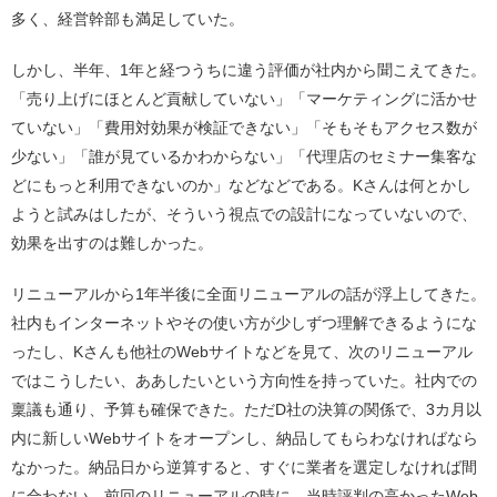
多く、経営幹部も満足していた。
しかし、半年、1年と経つうちに違う評価が社内から聞こえてきた。
「売り上げにほとんど貢献していない」「マーケティングに活かせ
ていない」「費用対効果が検証できない」「そもそもアクセス数が
少ない」「誰が見ているかわからない」「代理店のセミナー集客な
どにもっと利用できないのか」などなどである。Kさんは何とかし
ようと試みはしたが、そういう視点での設計になっていないので、
効果を出すのは難しかった。
リニューアルから1年半後に全面リニューアルの話が浮上してきた。
社内もインターネットやその使い方が少しずつ理解できるようにな
ったし、Kさんも他社のWebサイトなどを見て、次のリニューアル
ではこうしたい、ああしたいという方向性を持っていた。社内での
稟議も通り、予算も確保できた。ただD社の決算の関係で、3カ月以
内に新しいWebサイトをオープンし、納品してもらわなければなら
なかった。納品日から逆算すると、すぐに業者を選定しなければ間
に合わない。前回のリニューアルの時に、当時評判の高かったWeb