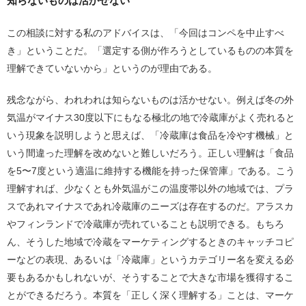
知らないものは活かせない
この相談に対する私のアドバイスは、「今回はコンペを中止すべ
き」ということだ。「選定する側が作ろうとしているものの本質を
理解できていないから」というのが理由である。
残念ながら、われわれは知らないものは活かせない。例えば冬の外
気温がマイナス30度以下にもなる極北の地で冷蔵庫がよく売れると
いう現象を説明しようと思えば、「冷蔵庫は食品を冷やす機械」と
いう間違った理解を改めないと難しいだろう。正しい理解は「食品
を5〜7度という適温に維持する機能を持った保管庫」である。こう
理解すれば、少なくとも外気温がこの温度帯以外の地域では、プラ
スであれマイナスであれ冷蔵庫のニーズは存在するのだ。アラスカ
やフィンランドで冷蔵庫が売れていることも説明できる。もちろ
ん、そうした地域で冷蔵をマーケティングするときのキャッチコピ
ーなどの表現、あるいは「冷蔵庫」というカテゴリー名を変える必
要もあるかもしれないが、そうすることで大きな市場を獲得するこ
とができるだろう。本質を「正しく深く理解する」ことは、マーケ