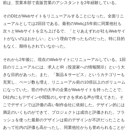
前は、営業本部で直販営業のアシスタントを2年経験している。
そのD社がWebサイトをリニューアルすることになった。全面リニ
ューアルとしては2回目である。最初のWebは5年前に同業他社も
次々とWebサイトを立ち上げるで、「とりあえずわが社もWebサイ
トがないのはおかしい」という理由で作ったものだった。特に目的
もなく、期待もされていなかった。
それから2年後に、現在のWebサイトにリニューアルしている。1回
目のリニューアルには、求人とIR（投資家への情報開示）という大
きな目的があった。また、「製品＆サービス」というカテゴリーも
充実し、ページ数も増え、リニューアル前の10倍以上のボリューム
になっていた。世の中の大半の企業がWebサイトを持ったことで、
D社内にもデザインや閲覧のしやすさを求める声が増えてきた。そ
こでデザインでは評価の高い制作会社に依頼した。デザイン的には
満足のいくものができて、プロジェクトは成功と評価された。フラ
ッシュを使った最新のデザインは前のデザインが不評だったことも
あって社内の評価も高かったし、同業他社からも誉められることが