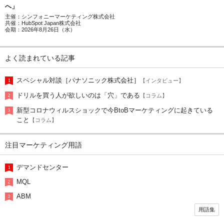
へ」
主催：シンフォニーマーケティング株式会社
共催：HubSpot Japan株式会社
会期：2026年8月26日（水）
よく読まれている記事
スペシャル対談［パナソニック株式会社］
【インタビュー】
ドリルを買う人が欲しいのは「穴」である
【コラム】
新型コロナウィルスショックで今BtoBマーケティングに起きている
こと
【コラム】
注目マーケティング用語
デマンドセンター
MQL
ABM
用語集