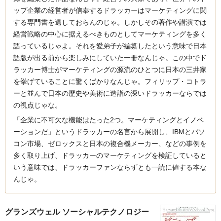
ップ企業の経営者が信奉するドラッカーはマーケティングに関
する専門書を遺しておらんのじゃ。しかしその著作や講演では
経営戦略の中心に据えるべきものとしてマーケティングを多く
語っているじゃよ。それを愛弟子が編纂したという意味で日本
語版が出る前から楽しみにしていた一冊なんじゃ。この中でド
ラッカー博士がマーケティングの源流のひとつに日本の三井家
を挙げていることに驚くばかりなんじゃ。フィリップ・コトラ
ーと並んで日本の歴史や美術に造詣の深いドラッカーならでは
の視点じゃな。
「企業に不可欠な機能はたった2つ。マーケティングとイノベ
ーションだ」というドラッカーの名言から展開し、IBMとパソ
コン市場、ゼロックスと日本の複合機メーカー、などの事例を
多く取り上げ、ドラッカーのマーケティングを検証していると
いう意味では、ドラッカーファンならずとも一読に値する本な
んじゃ。
グランズウェル ソーシャルテクノロジー